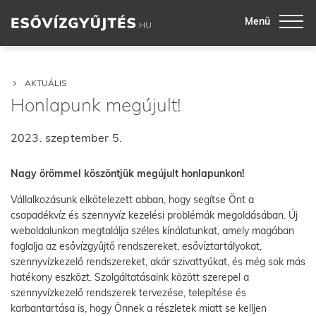
Menü
AKTUÁLIS
Honlapunk megújult!
2023. szeptember 5.
Nagy örömmel köszöntjük megújult honlapunkon!
Vállalkozásunk elkötelezett abban, hogy segítse Önt a
csapadékvíz és szennyvíz kezelési problémák megoldásában. Új
weboldalunkon megtalálja széles kínálatunkat, amely magában
foglalja az esővízgyűjtő rendszereket, esővíztartályokat,
szennyvízkezelő rendszereket, akár szivattyúkat, és még sok más
hatékony eszközt. Szolgáltatásaink között szerepel a
szennyvízkezelő rendszerek tervezése, telepítése és
karbantartása is, hogy Önnek a részletek miatt se kelljen