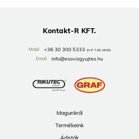
Kontakt-R KFT.
+36 30 300 5333
Mobil
(H-P 7:45-16:00)
info@esovizgyujtes.hu
Email
Magunkról
Termékeink
Árlisták