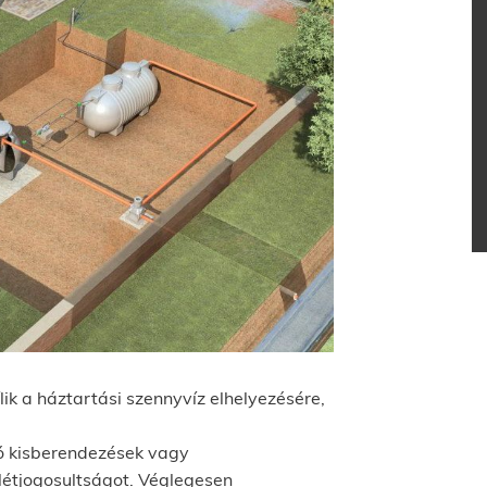
ik a háztartási szennyvíz elhelyezésére,
tó kisberendezések vagy
létjogosultságot. Véglegesen