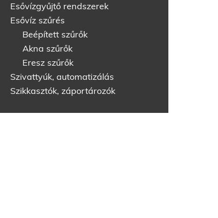
Esővízgyűjtő rendszerek
Esővíz szűrés
Beépített szűrők
Akna szűrők
Eresz szűrők
Szivattyúk, automatizálás
Szikkasztók, záportározók