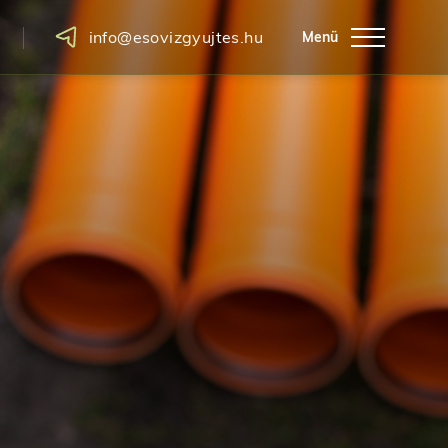
info@esovizgyujtes.hu
Menü