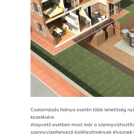
Csatornázás hiánya esetén több lehetőség nyíl
kezelésére.
Alapvető esetben most már a szennyvíztisztí
szennyvízelhelyező kislétesítmények élveznek 