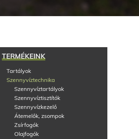
TERMÉKEINK
Tartályok
Szennyvíztechnika
Szennyvíztartályok
Szennyvíztisztítók
Szennyvízkezelő
Átemelők, zsompok
Zsírfogók
Olajfogók