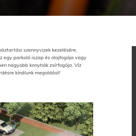
háztartási szennyvizek kezelésére,
z egy parkoló iszap és olajfogója vagy
pen nagyobb konyhák zsírfogója. Víz
rdésre kínálunk megoldást!