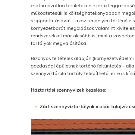
csatornázatlan területeken ezek a leggazda
működtetésük is költséghatékonyabban megoldh
szippantatásával – azaz tengelyen történő elsz
környezetbarát megoldások valamint kivitelez
rendszerekkel már olcsóbb is, mint a vasbeto
tartályok megvalósítása.
Bizonyos feltételek alapján (környezetvédelmi 
gazdasági épületnek történő feltüntetés – alia
szennyvíztároló tartály telepíthető, erre is kí
Háztartási szennyvizek kezelése:
Zárt szennyvíztartályok » akár talajvíz es