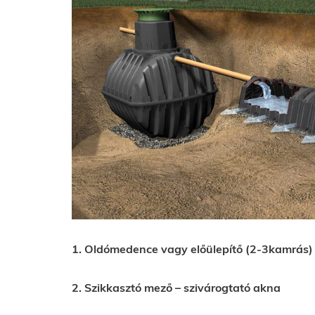
1. Oldómedence vagy előülepítő (2-3kamrás)
2. Szikkasztó mező – szivárogtató akna