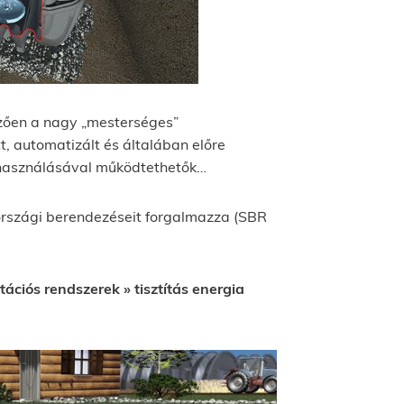
mzően a nagy „mesterséges”
t, automatizált és általában előre
elhasználásával működtethetők…
rszági berendezéseit forgalmazza (SBR
tációs rendszerek » tisztítás energia