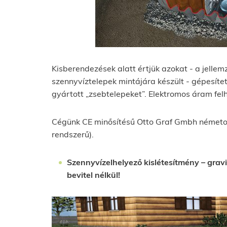
Kisberendezések alatt értjük azokat - a jelle
szennyvíztelepek mintájára készült - gépesítet
gyártott „zsebtelepeket”. Elektromos áram f
Cégünk CE minősítésű Otto Graf Gmbh németo
rendszerű).
Szennyvízelhelyező kislétesítmény – gravi
bevitel nélkül!