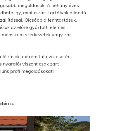
ságosabb megoldások. A néhány éves
ató így, mint a zárt tartályok állandó
állítással. Olcsóbb a fenntartásuk,
ésük az előre gyártott, elemes
n, monstrum szerkezetek vagy zárt
előírások, extrém talajvíz esetén,
s nyaraló) viszont csak zárt
nálunk profi megoldásokat!
etén is