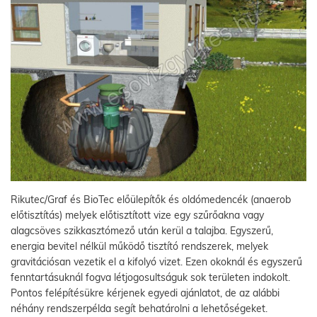
Rikutec/Graf és BioTec előülepítők és oldómedencék (anaerob
előtisztítás) melyek előtisztított vize egy szűrőakna vagy
alagcsöves szikkasztómező után kerül a talajba. Egyszerű,
energia bevitel nélkül működő tisztító rendszerek, melyek
gravitációsan vezetik el a kifolyó vizet. Ezen okoknál és egyszerű
fenntartásuknál fogva létjogosultságuk sok területen indokolt.
Pontos felépítésükre kérjenek egyedi ajánlatot, de az alábbi
néhány rendszerpélda segít behatárolni a lehetőségeket.