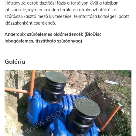
Hátrányuk: aerob tisztítási fázis a tartályon kívül a talajban
játszódik le, így nem minden területen alkalmazhatók és a
szűrő/szikkasztó mező kivitelezése, fenntartása költséges, adott
időszakonként cserélendő.
Anaerobix szűrőelemes oldómedencék (BioDisc
lebegőelemes, tisztítható szűrőanyag)
Galéria