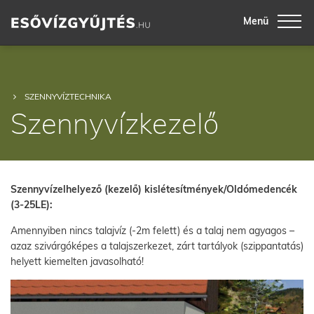
Menü
SZENNYVÍZTECHNIKA
Szennyvízkezelő
Szennyvízelhelyező (kezelő) kislétesítmények/Oldómedencék
(3-25LE):
Amennyiben nincs talajvíz (-2m felett) és a talaj nem agyagos –
azaz szivárgóképes a talajszerkezet, zárt tartályok (szippantatás)
helyett kiemelten javasolható!